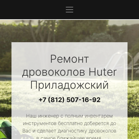
Ремонт
дровоколов
Huter
Приладожский
+7 (812) 507-16-92
Наш инженер с полным инвентарем
инструментов бесплатно доберется до
Вас и сделает диагностику дровоколов
в самое ближайшее время.